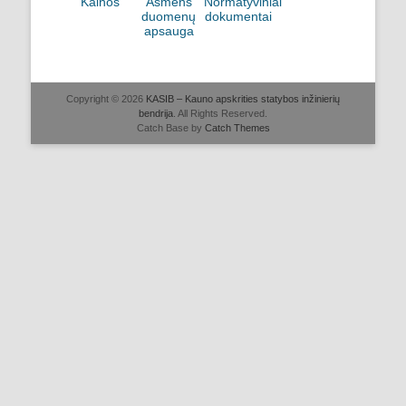
Kainos
Asmens
Normatyviniai
duomenų
dokumentai
apsauga
Copyright © 2026
KASIB – Kauno apskrities statybos inžinierių
bendrija
. All Rights Reserved.
Catch Base by
Catch Themes