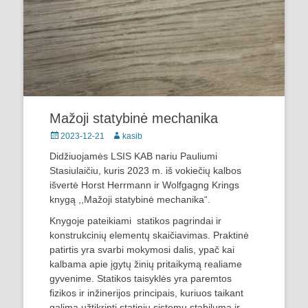
Mažoji statybinė mechanika
Posted
Author
2023-12-21
kasib
on
Didžiuojamės LSIS KAB nariu Pauliumi
Stasiulaičiu, kuris 2023 m. iš vokiečių kalbos
išvertė Horst Herrmann ir Wolfgagng Krings
knygą ,,Mažoji statybinė mechanika“.
Knygoje pateikiami statikos pagrindai ir
konstrukcinių elementų skaičiavimas. Praktinė
patirtis yra svarbi mokymosi dalis, ypač kai
kalbama apie įgytų žinių pritaikymą realiame
gyvenime. Statikos taisyklės yra paremtos
fizikos ir inžinerijos principais, kuriuos taikant
galima užtikrinti statinių sistemų stabilumą ir