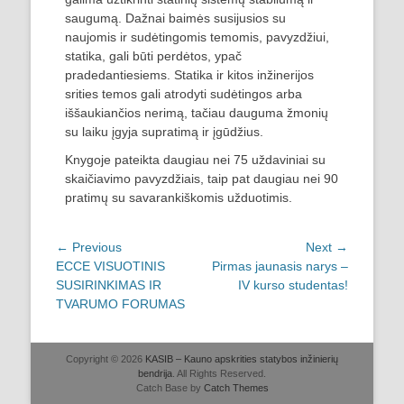
saugumą. Dažnai baimės susijusios su
naujomis ir sudėtingomis temomis, pavyzdžiui,
statika, gali būti perdėtos, ypač
pradedantiesiems. Statika ir kitos inžinerijos
srities temos gali atrodyti sudėtingos arba
iššaukiančios nerimą, tačiau dauguma žmonių
su laiku įgyja supratimą ir įgūdžius.
Knygoje pateikta daugiau nei 75 uždaviniai su
skaičiavimo pavyzdžiais, taip pat daugiau nei 90
pratimų su savarankiškomis užduotimis.
Post
← Previous
Next →
Previous
Next
ECCE VISUOTINIS
Pirmas jaunasis narys –
navigation
post:
post:
SUSIRINKIMAS IR
IV kurso studentas!
TVARUMO FORUMAS
Copyright © 2026
KASIB – Kauno apskrities statybos inžinierių
bendrija
. All Rights Reserved.
Catch Base by
Catch Themes