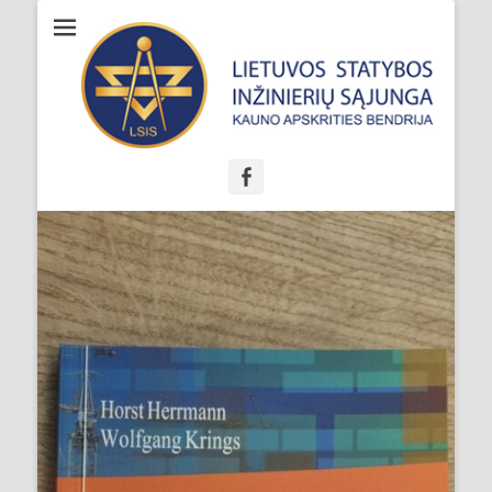
KASIB - Kauno
apskrities
statybos inžinierių
bendrija
Facebook